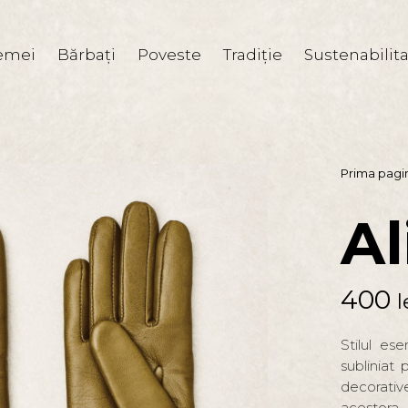
emei
Bărbaţi
Poveste
Tradiție
Sustenabilit
Prima pagi
Al
400
l
Stilul es
subliniat 
decorat
acestora