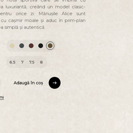
ea luxuriantă, creând un model clasic-
pentru orice zi. Mănușile Alice sunt
 cu cașmir moale și aduc în prim-plan
 simplă și autentică.
6.5
7
7.5
8
Adaugă în coș
Adaugă în coș
mi