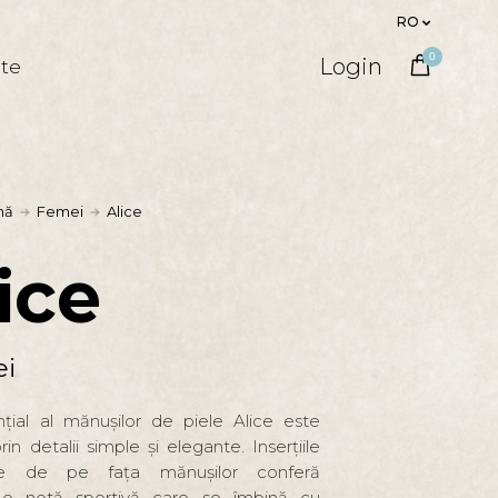
RO
0
Login
ate
nă
Femei
Alice
ice
ei
ențial al mănușilor de piele Alice este
prin detalii simple și elegante. Inserțiile
ive de pe fața mănușilor conferă
 o notă sportivă care se îmbină cu