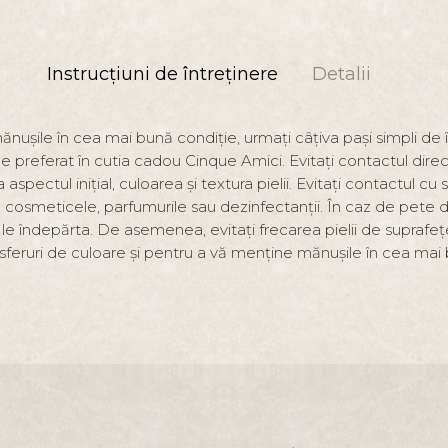
Instrucțiuni de întreținere
Detalii
ușile în cea mai bună condiție, urmați câțiva pași simpli de în
e preferat în cutia cadou Cinque Amici. Evitați contactul direct
 aspectul inițial, culoarea și textura pielii. Evitați contactul 
 cosmeticele, parfumurile sau dezinfectanții. În caz de pete de
 le îndepărta. De asemenea, evitați frecarea pielii de suprafe
sferuri de culoare și pentru a vă menține mănușile în cea mai