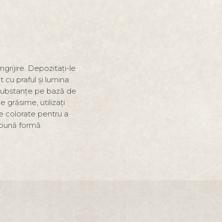
grijire. Depozitați-le
 cu praful și lumina
cu substanțe pe bază de
 grăsime, utilizați
țe colorate pentru a
 bună formă.