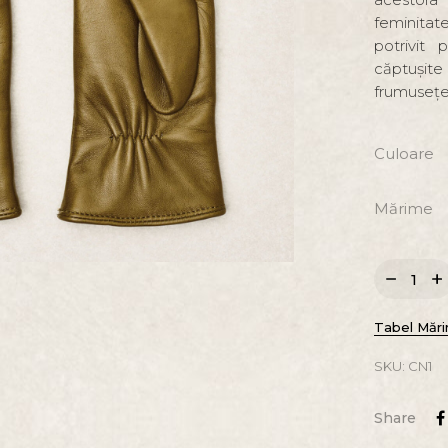
feminitat
potrivit 
căptușite
frumusețea
Culoare
Mărime
Tabel Mări
SKU:
CN1
Share