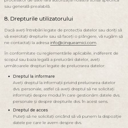
procesator de date fără autorizația noastră scrisă specifică
sau generală prealabilă.
8. Drepturile utilizatorului
Dacă aveți întrebări legate de protecția datelor sau doriți să
vă exercitați drepturile sau să faceți o plângere, vă rugăm să
ne contactați la adresa
info@cinqueamici.com
.
În conformitate cu reglementările aplicabile, indiferent de
scopul sau baza legală a prelucrării datelor, aveți
următoarele drepturi legate de prelucrarea datelor:
Dreptul la informare
Aveți dreptul la informații privind prelucrarea datelor
dvs. personale, astfel că aveți dreptul să ne solicitați
informații despre modul în care gestionăm datele dvs.
personale și despre drepturile dvs. în acest sens.
Dreptul de acces
Puteți să ne solicitați oricând să vă punem la dispoziție
datele pe care le avem despre dvs.