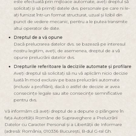
este efectuată prin mijloace automate, aveți dreptul să
solicitați și să primiți datele dvs. personale pe care ni le-
ați furnizat într-un format structurat, uzual și lizibil din
punct de vedere mecanic, pentru a le putea transmite
altui operator de date.
Dreptul de a vă opune
Dacă prelucrarea datelor dvs. se bazează pe interesul
nostru legitim, aveți, de asemenea, dreptul de a vă
opune prelucrării datelor dvs.
Drepturile referitoare la deciziile automate și profilare
Aveți dreptul să solicitați să nu vă aplicăm nicio decizie
luată în mod exclusiv pe baza prelucrării automate
(inclusiv a profilării), dacă o astfel de decizie ar avea
consecințe legale sau alte consecințe semnificative
pentru dvs.
Vă informăm că aveți dreptul de a depune o plângere în
fața Autorității Române de Supraveghere a Prelucrării
Datelor cu Caracter Personal și a Libertății de Informare
(adresă: România, 010336 București, B-dul G-ral Gh.