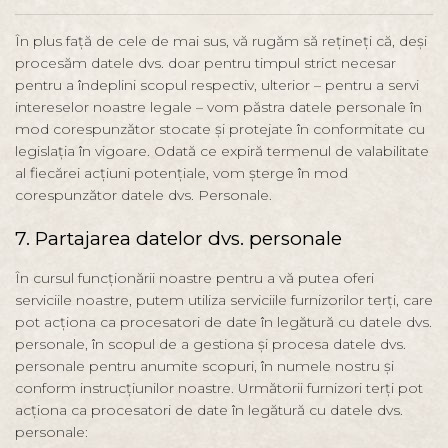
În plus față de cele de mai sus, vă rugăm să rețineți că, deși
procesăm datele dvs. doar pentru timpul strict necesar
pentru a îndeplini scopul respectiv, ulterior – pentru a servi
intereselor noastre legale – vom păstra datele personale în
mod corespunzător stocate și protejate în conformitate cu
legislația în vigoare. Odată ce expiră termenul de valabilitate
al fiecărei acțiuni potențiale, vom șterge în mod
corespunzător datele dvs. Personale.
7. Partajarea datelor dvs. personale
În cursul funcționării noastre pentru a vă putea oferi
serviciile noastre, putem utiliza serviciile furnizorilor terți, care
pot acționa ca procesatori de date în legătură cu datele dvs.
personale, în scopul de a gestiona și procesa datele dvs.
personale pentru anumite scopuri, în numele nostru și
conform instrucțiunilor noastre. Următorii furnizori terți pot
acționa ca procesatori de date în legătură cu datele dvs.
personale: