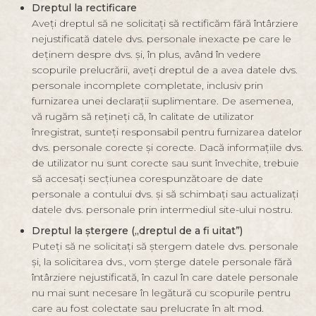
Dreptul la rectificare
Aveți dreptul să ne solicitați să rectificăm fără întârziere
nejustificată datele dvs. personale inexacte pe care le
deținem despre dvs. și, în plus, având în vedere
scopurile prelucrării, aveți dreptul de a avea datele dvs.
personale incomplete completate, inclusiv prin
furnizarea unei declarații suplimentare. De asemenea,
vă rugăm să rețineți că, în calitate de utilizator
înregistrat, sunteți responsabil pentru furnizarea datelor
dvs. personale corecte și corecte. Dacă informațiile dvs.
de utilizator nu sunt corecte sau sunt învechite, trebuie
să accesați secțiunea corespunzătoare de date
personale a contului dvs. și să schimbați sau actualizați
datele dvs. personale prin intermediul site-ului nostru.
Dreptul la ștergere („dreptul de a fi uitat”)
Puteți să ne solicitați să ștergem datele dvs. personale
și, la solicitarea dvs., vom șterge datele personale fără
întârziere nejustificată, în cazul în care datele personale
nu mai sunt necesare în legătură cu scopurile pentru
care au fost colectate sau prelucrate în alt mod.