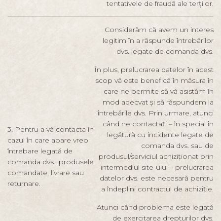
tentativele de fraudă ale terților.
Considerăm că avem un interes
legitim în a răspunde întrebărilor
dvs. legate de comanda dvs.
În plus, prelucrarea datelor în acest
scop vă este benefică în măsura în
care ne permite să vă asistăm în
mod adecvat și să răspundem la
întrebările dvs. Prin urmare, atunci
când ne contactați – în special în
3. Pentru a vă contacta în
legătură cu incidente legate de
cazul în care apare vreo
comanda dvs. sau de
întrebare legată de
produsul/serviciul achiziționat prin
comanda dvs., produsele
intermediul site-ului – prelucrarea
comandate, livrare sau
datelor dvs. este necesară pentru
returnare.
a îndeplini contractul de achiziție.
Atunci când problema este legată
de exercitarea drepturilor dvs.