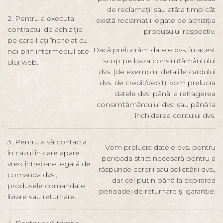
de reclamații sau atâta timp cât
2. Pentru a executa
există reclamații legate de achiziția
contractul de achiziție
produsului respectiv.
pe care l-ați încheiat cu
Dacă prelucrăm datele dvs. în acest
noi prin intermediul site-
scop pe baza consimțământului
ului web.
dvs. (de exemplu, detaliile cardului
dvs. de credit/debit), vom prelucra
datele dvs. până la retragerea
consimțământului dvs. sau până la
închiderea contului dvs.
3. Pentru a vă contacta
Vom prelucra datele dvs. pentru
în cazul în care apare
perioada strict necesară pentru a
vreo întrebare legată de
răspunde cererii sau solicitării dvs.,
comanda dvs.,
dar cel puțin până la expirarea
produsele comandate,
perioadei de returnare și garanție.
livrare sau returnare.