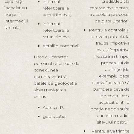
care l-ați
credit/debit la
informații
încheiat cu
cererea dvs. pentru
referitoare la
noi prin
a accelera procesul
achizițiile dvs.;
intermediul
de plată ulterior);
informații
site-ului.
Pentru a controla și
referitoare la
preveni potențiala
retururile dvs.;
fraudă împotriva
detaliile comenzii.
dvs. și împotriva
noastră în timpul
Date cu caracter
procesului de
personal referitoare la
achiziție (de
conexiunea
exemplu, dacă
dumneavoastră,
cineva încearcă să
datele de geolocație
cumpere ceva de
și/sau navigarea
pe contul dvs.
online:
accesat dintr-o
Adresă IP;
locație neobișnuită
prin intermediul
geolocație.
site-ului nostru);
Pentru a vă trimite