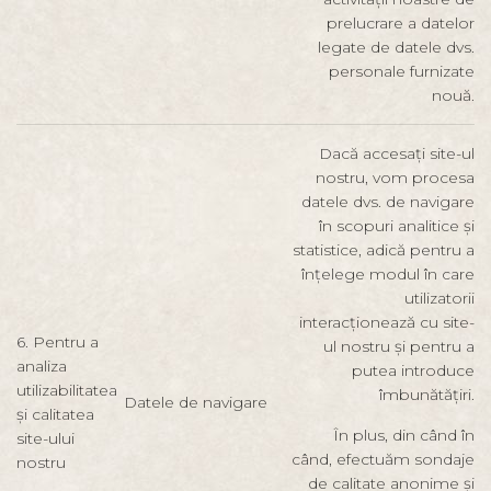
prelucrare a datelor
legate de datele dvs.
personale furnizate
nouă.
Dacă accesați site-ul
nostru, vom procesa
datele dvs. de navigare
în scopuri analitice și
statistice, adică pentru a
înțelege modul în care
utilizatorii
interacționează cu site-
6. Pentru a
ul nostru și pentru a
analiza
putea introduce
utilizabilitatea
îmbunătățiri.
Datele de navigare
și calitatea
În plus, din când în
site-ului
când, efectuăm sondaje
nostru
de calitate anonime și