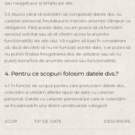
sau navigați pur și simplu pe site.
3.3 Atunci când vă solicităm să completați datele dvs. cu
caracter personal, întotdeauna marcam anumite câmpuri ca
obligatorii. Fără aceste date, nu am putea să vă furnizăm
serviciul solicitat sau să vă oferim acces la anumite
funcționalități ale site-ului. Vă rugăm să luați în considerare
că, dacă decideți să nu ne furnizați aceste date, s-ar putea să
nu puteți finaliza înregistrarea dvs. de utilizator sau să nu
puteți beneficia de anumite servicii sau funcționalități.
4. Pentru ce scopuri folosim datele dvs.?
4.1 În funcție de scopul pentru care prelucrăm datele dvs.,
colectăm și utilizăm diferite tipuri de date cu caracter
personal. Datele cu caracter personal pe care le colectăm
se încadrează în una dintre următoarele categorii:
SCOP
TIP DE DATE
DESCRIERE