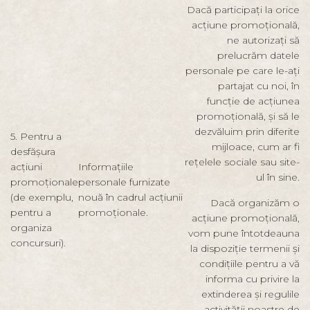
Dacă participați la orice
acțiune promoțională,
ne autorizați să
prelucrăm datele
personale pe care le-ați
partajat cu noi, în
funcție de acțiunea
promoțională, și să le
dezvăluim prin diferite
5. Pentru a
mijloace, cum ar fi
desfășura
rețelele sociale sau site-
acțiuni
Informațiile
ul în sine.
promoționale
personale furnizate
(de exemplu,
nouă în cadrul acțiunii
Dacă organizăm o
pentru a
promoționale.
acțiune promoțională,
organiza
vom pune întotdeauna
concursuri).
la dispoziție termenii și
condițiile pentru a vă
informa cu privire la
extinderea și regulile
activității noastre de