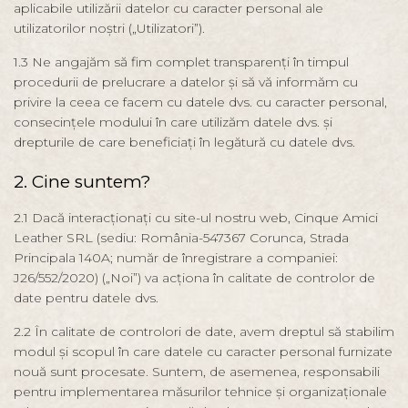
aplicabile utilizării datelor cu caracter personal ale
utilizatorilor noștri („Utilizatori”).
1.3 Ne angajăm să fim complet transparenți în timpul
procedurii de prelucrare a datelor și să vă informăm cu
privire la ceea ce facem cu datele dvs. cu caracter personal,
consecințele modului în care utilizăm datele dvs. și
drepturile de care beneficiați în legătură cu datele dvs.
2. Cine suntem?
2.1 Dacă interacționați cu site-ul nostru web, Cinque Amici
Leather SRL (sediu: România-547367 Corunca, Strada
Principala 140A; număr de înregistrare a companiei:
J26/552/2020) („Noi”) va acționa în calitate de controlor de
date pentru datele dvs.
2.2 În calitate de controlori de date, avem dreptul să stabilim
modul și scopul în care datele cu caracter personal furnizate
nouă sunt procesate. Suntem, de asemenea, responsabili
pentru implementarea măsurilor tehnice și organizaționale