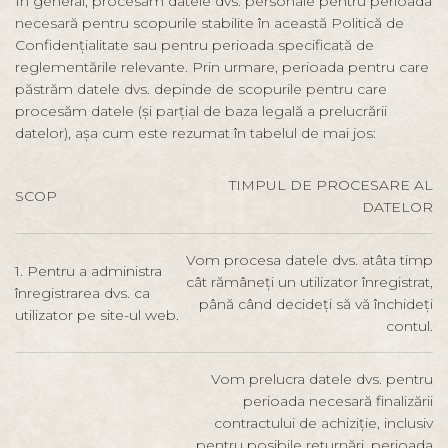
În general, procesăm datele dvs. personale pentru perioada
necesară pentru scopurile stabilite în această Politică de
Confidențialitate sau pentru perioada specificată de
reglementările relevante. Prin urmare, perioada pentru care
păstrăm datele dvs. depinde de scopurile pentru care
procesăm datele (și parțial de baza legală a prelucrării
datelor), așa cum este rezumat în tabelul de mai jos:
TIMPUL DE PROCESARE AL
SCOP
DATELOR
Vom procesa datele dvs. atâta timp
1. Pentru a administra
cât rămâneți un utilizator înregistrat,
înregistrarea dvs. ca
până când decideți să vă închideți
utilizator pe site-ul web.
contul.
Vom prelucra datele dvs. pentru
perioada necesară finalizării
contractului de achiziție, inclusiv
pentru posibile returnări, perioada