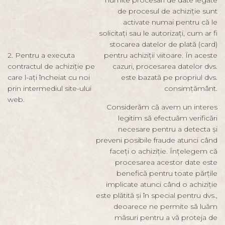
numite procesări de date legate
de procesul de achiziție sunt
activate numai pentru că le
solicitați sau le autorizați, cum ar fi
stocarea datelor de plată (card)
2. Pentru a executa
pentru achiziții viitoare. În aceste
contractul de achiziție pe
cazuri, procesarea datelor dvs.
care l-ați încheiat cu noi
este bazată pe propriul dvs.
prin intermediul site-ului
consimțământ.
web.
Considerăm că avem un interes
legitim să efectuăm verificări
necesare pentru a detecta și
preveni posibile fraude atunci când
faceți o achiziție. Înțelegem că
procesarea acestor date este
benefică pentru toate părțile
implicate atunci când o achiziție
este plătită și în special pentru dvs.,
deoarece ne permite să luăm
măsuri pentru a vă proteja de