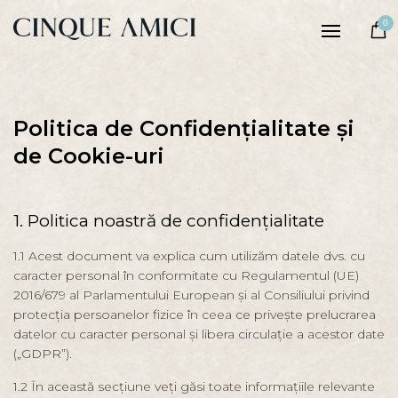
Femei
0
Bărbaţi
Poveste
Tradiție
Politica de Confidențialitate și
Sustenabilitate
de Cookie-uri
1. Politica noastră de confidențialitate
1.1 Acest document va explica cum utilizăm datele dvs. cu
caracter personal în conformitate cu Regulamentul (UE)
2016/679 al Parlamentului European și al Consiliului privind
protecția persoanelor fizice în ceea ce privește prelucrarea
datelor cu caracter personal și libera circulație a acestor date
(„GDPR”).
1.2 În această secțiune veți găsi toate informațiile relevante