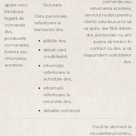
comanda sau
apare vreo
facturare.
returnarea acesteia,
întrebare
serviciul nostru pentru
Date personale
legată de
clienți este bucuros să
referitoare la
comanda
vă ajute, dar fără datele
tranzacția dvs.:
dvs.,
dvs. personale nu am
produsele
plățiile dvs;
putea să intrăm în
comandate,
contact cu dvs. și să
detalii card
livrarea sau
răspundem solicitărilor
credit/debit;
returnarea
dvs.
acestora.
informații
referitoare la
achizițiile dvs.;
informații
referitoare la
retururile dvs.;
detaliile comenzii.
Dacă te abonezi la
newsletterul nostru,