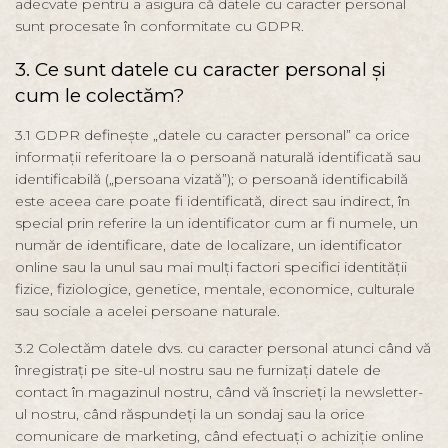
adecvate pentru a asigura că datele cu caracter personal
sunt procesate în conformitate cu GDPR.
3. Ce sunt datele cu caracter personal și
cum le colectăm?
3.1 GDPR definește „datele cu caracter personal” ca orice
informații referitoare la o persoană naturală identificată sau
identificabilă („persoana vizată”); o persoană identificabilă
este aceea care poate fi identificată, direct sau indirect, în
special prin referire la un identificator cum ar fi numele, un
număr de identificare, date de localizare, un identificator
online sau la unul sau mai mulți factori specifici identității
fizice, fiziologice, genetice, mentale, economice, culturale
sau sociale a acelei persoane naturale.
3.2 Colectăm datele dvs. cu caracter personal atunci când vă
înregistrați pe site-ul nostru sau ne furnizați datele de
contact în magazinul nostru, când vă înscrieți la newsletter-
ul nostru, când răspundeți la un sondaj sau la orice
comunicare de marketing, când efectuați o achiziție online