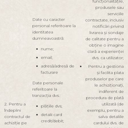
funcționalitățile,
produsele sau
serviciile
Date cu caracter
contractate, inclusiv
personal referitoare la
notificări privind
identitatea
livrarea și sondaje
dumneavoastră:
de calitate pentru a
obține o imagine
nume;
clară a experienței
email;
dvs. ca utilizator;
adresă/adresă de
Pentru a gestiona
facturare
și facilita plata
produselor pe care
Date personale
le achiziționați,
referitoare la
indiferent de
tranzacția dvs.:
procedura de plată
2. Pentru a
utilizată (de
plățiile dvs;
îndeplini
exemplu, pentru a
detalii card
contractul de
salva detaliile
credit/debit;
achiziție pe
cardului dvs. de