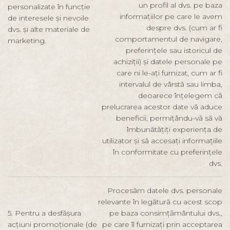
un profil al dvs. pe baza
personalizate în funcție
informațiilor pe care le avem
de interesele și nevoile
despre dvs. (cum ar fi
dvs. și alte materiale de
comportamentul de navigare,
marketing.
preferințele sau istoricul de
achiziții) și datele personale pe
care ni le-ați furnizat, cum ar fi
intervalul de vârstă sau limba,
deoarece înțelegem că
prelucrarea acestor date vă aduce
beneficii, permițându-vă să vă
îmbunătățiți experiența de
utilizator și să accesați informațiile
în conformitate cu preferințele
dvs.
Procesăm datele dvs. personale
relevante în legătură cu acest scop
5. Pentru a desfășura
pe baza consimțământului dvs.,
acțiuni promoționale (de
pe care îl furnizați prin acceptarea