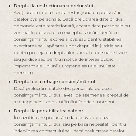
Dreptul la restricționarea prelucrării
Aveți dreptul de a solicita restricționarea prelucrării
datelor dvs. personale. Dacă prelucrarea datelor dvs.
personale este restricționată, aceste date personale nu
vor mai fi prelucrate, cu excepția stocării, decât cu
consimțământul expres al dvs. sau pentru stabilirea,
exercitarea sau apărarea unor drepturi în justiție sau
pentru protejarea drepturilor unei alte persoane fizice
sau juridice sau pentru motive de interes public
important ale Uniunii Europene sau ale unui stat
membru.
Dreptul de a retrage consimțământul
Dacă prelucrăm datele dvs. personale pe baza
consimțământului dvs., aveți, de asemenea, dreptul de
a retrage acest consimțământ în orice moment.
Dreptul la portabilitatea datelor
În cazul în care prelucrăm datele dvs. pe baza
consimțământului dvs. sau pe baza necesității pentru
îndeplinirea contractului sau dacă prelucrarea datelor