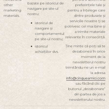
bazate pe istoricul de
other
preferințele tale și
navigare pe site-ul
marketing
pentru a înțelege care
nostru:
materials.
dintre produsele și
serviciile noastre ți se
istoricul de
potrivesc cel mai bine și
navigare și
a trimite materiale
comportamentul
relevante în consecință.
pe site-ul nostru;
Ține minte că poți să te
istoricul
dezabonezi în orice
achizițiilor dvs.
moment de la
newsletterul nostru
trimitându-ne un e-mail
la adresa
info@cinqueamici.com
sau făcând clic pe
butonul „dezabonare”
din partea de jos a
newsletterului nostru.