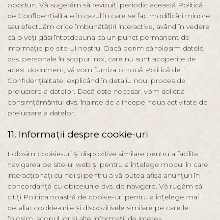
oportun. Vă sugerăm să revizuiți periodic această Politică
de Confidențialitate în cazul în care se fac modificări minore
sau efectuăm orice îmbunătățiri interactive, având în vedere
că o veți găsi întotdeauna ca un punct permanent de
informație pe site-ul nostru. Dacă dorim să folosim datele
dvs. personale în scopuri noi, care nu sunt acoperite de
acest document, vă vom furniza o nouă Politică de
Confidențialitate, explicând în detaliu noul proces de
prelucrare a datelor. Dacă este necesar, vom solicita
consimțământul dvs. înainte de a începe noua activitate de
prelucrare a datelor.
11. Informații despre cookie-uri
Folosim cookie-uri și dispozitive similare pentru a facilita
navigarea pe site-ul web și pentru a înțelege modul în care
interacționați cu noi și pentru a vă putea afișa anunțuri în
concordanță cu obiceiurile dvs. de navigare. Vă rugăm să
citiți Politica noastră de cookie-uri pentru a înțelege mai
detaliat cookie-urile și dispozitivele similare pe care le
folosim, scopul lor și alte informații de interes.