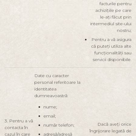
facturile pentru
achizițiile pe care
le-ați făcut prin
intermediul site-ului
nostru;
Pentru a vă asigura
că puteți utiliza alte
funcționalități sau
servicii disponibile.
Date cu caracter
personal referitoare la
identitatea
dumneavoastră:
nume;
email;
3. Pentru a vă
Dacă aveți orice
număr telefon;
contacta în
îngrijorare legată de
cazul în care
adresă/adresă