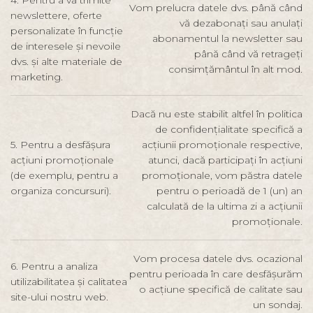
4. Pentru a vă trimite
Vom prelucra datele dvs. până când
newslettere, oferte
vă dezabonați sau anulați
personalizate în funcție
abonamentul la newsletter sau
de interesele și nevoile
până când vă retrageți
dvs. și alte materiale de
consimțământul în alt mod.
marketing.
Dacă nu este stabilit altfel în politica
de confidențialitate specifică a
5. Pentru a desfășura
acțiunii promoționale respective,
acțiuni promoționale
atunci, dacă participați în acțiuni
(de exemplu, pentru a
promoționale, vom păstra datele
organiza concursuri).
pentru o perioadă de 1 (un) an
calculată de la ultima zi a acțiunii
promoționale.
Vom procesa datele dvs. ocazional
6. Pentru a analiza
pentru perioada în care desfășurăm
utilizabilitatea și calitatea
o acțiune specifică de calitate sau
site-ului nostru web.
un sondaj.