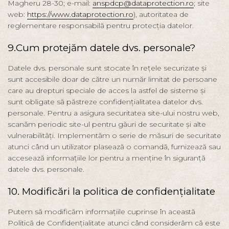
Magheru 28-30; e-mail:
anspdcp@dataprotection.ro
; site
web:
https://www.dataprotection.ro
), autoritatea de
reglementare responsabilă pentru protecția datelor.
9.Cum protejăm datele dvs. personale?
Datele dvs. personale sunt stocate în rețele securizate și
sunt accesibile doar de către un număr limitat de persoane
care au drepturi speciale de acces la astfel de sisteme și
sunt obligate să păstreze confidențialitatea datelor dvs.
personale. Pentru a asigura securitatea site-ului nostru web,
scanăm periodic site-ul pentru găuri de securitate și alte
vulnerabilități. Implementăm o serie de măsuri de securitate
atunci când un utilizator plasează o comandă, furnizează sau
accesează informațiile lor pentru a menține în siguranță
datele dvs. personale.
10. Modificări la politica de confidențialitate
Putem să modificăm informațiile cuprinse în această
Politică de Confidențialitate atunci când considerăm că este