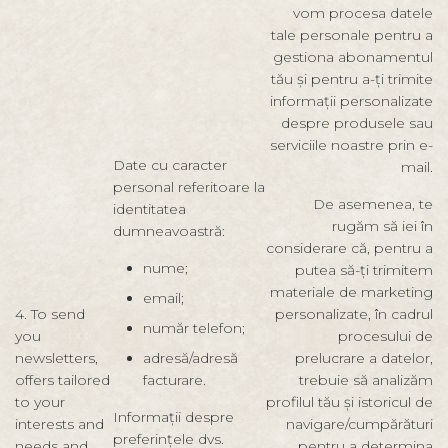
vom procesa datele
tale personale pentru a
gestiona abonamentul
tău și pentru a-ți trimite
informații personalizate
despre produsele sau
serviciile noastre prin e-
Date cu caracter
mail.
personal referitoare la
De asemenea, te
identitatea
rugăm să iei în
dumneavoastră:
considerare că, pentru a
nume;
putea să-ți trimitem
materiale de marketing
email;
4. To send
personalizate, în cadrul
număr telefon;
you
procesului de
newsletters,
adresă/adresă
prelucrare a datelor,
offers tailored
facturare.
trebuie să analizăm
to your
profilul tău și istoricul de
Informații despre
interests and
navigare/cumpărături
preferințele dvs.
needs and
pentru a determina